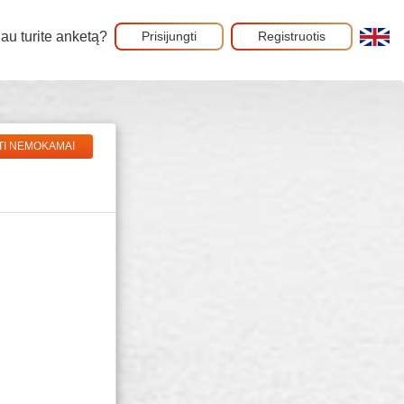
au turite anketą?
Prisijungti
Registruotis
TI NEMOKAMAI