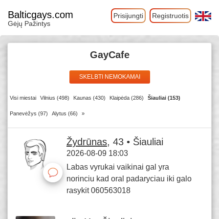
Balticgays.com
Prisijungti
Registruotis
Gėjų Pažintys
GayCafe
SKELBTI NEMOKAMAI
Visi miestai
Vilnius (498)
Kaunas (430)
Klaipėda (286)
Šiauliai (153)
Panevėžys (97)
Alytus (66)
»
Žydrūnas
, 43 • Šiauliai
2026-08-09 18:03
Labas vyrukai vaikinai gal yra
norinciu kad oral padaryciau iki galo
rasykit 060563018